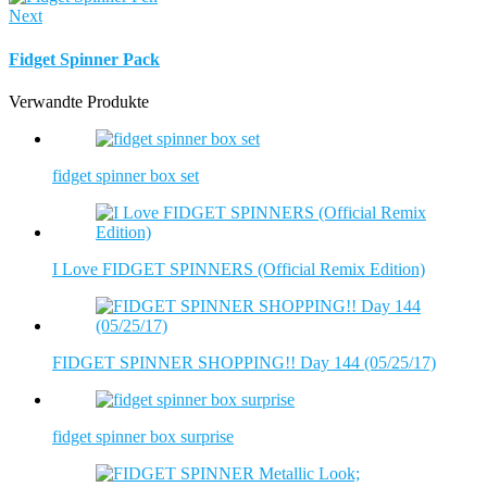
Next
Fidget Spinner Pack
Verwandte Produkte
fidget spinner box set
I Love FIDGET SPINNERS (Official Remix Edition)
FIDGET SPINNER SHOPPING!! Day 144 (05/25/17)
fidget spinner box surprise