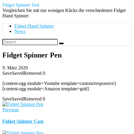
Fidget Spinner Test
Vergleichen Sie mit nur wenigen Klicks die verschiedenen Fidget
Hand Spinner
Fidget Hand Spinner
News
Fidget Spinner Pen
9. März 2020
Save
Saved
Removed
0
[content-egg module=Youtube template=custom/responsive]
[content-egg module=Amazon template=grid]
Save
Saved
Removed
0
Previous
Fidget Spinner Case