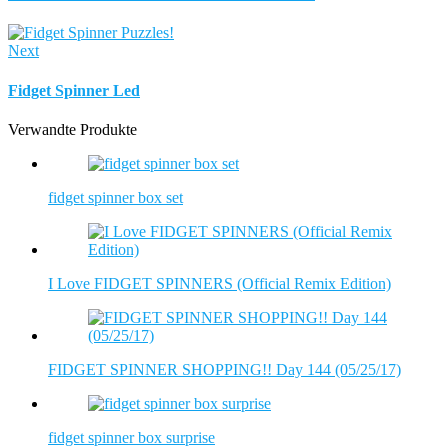
Next
Fidget Spinner Led
Verwandte Produkte
fidget spinner box set
I Love FIDGET SPINNERS (Official Remix Edition)
FIDGET SPINNER SHOPPING!! Day 144 (05/25/17)
fidget spinner box surprise